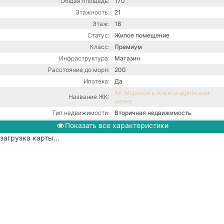
Общая площадь:
170
Этажность:
21
Этаж:
18
Статус:
Жилое помещение
Класс:
Премиум
Инфраструктура:
Магазин
Расстояние до моря:
200
Ипотека:
Да
АК Морской в Александрийском
Название ЖК:
маяке
Тип недвижимости:
Вторичная недвижимость
Кол-во комнат:
3х-комнатная
Показать все характеристики
Тип дома:
Монолитно-блочное
загрузка карты...
Ремонт:
С ремонтом
Центральная канализация /
Коммуникации:
Центральное водоснабжение /
Центральное отопление