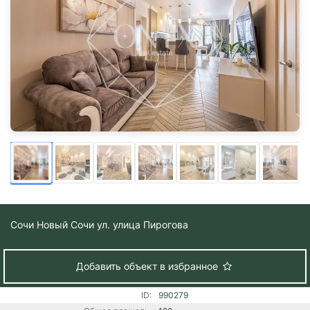
Сочи
Новый Сочи ул. улица Пирогова
Добавить объект в избранное
ID:
990279