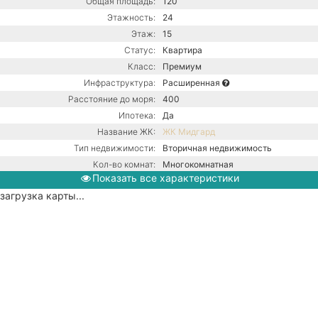
Общая площадь:
120
Этажность:
24
Этаж:
15
Статус:
Квартира
Класс:
Премиум
Инфраструктура:
Расширенная
Расстояние до моря:
400
Ипотека:
Да
Название ЖК:
ЖК Мидгард
Тип недвижимости:
Вторичная недвижимость
Кол-во комнат:
Многокомнатная
Показать все характеристики
Тип дома:
Монолитный
загрузка карты...
Ремонт:
С ремонтом
Газовый котел / Центральная
Коммуникации:
канализация / Центральное
водоснабжение