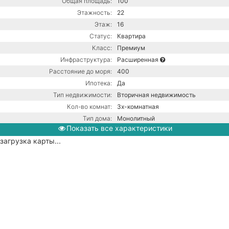
Общая площадь:
100
Этажность:
22
Этаж:
16
Статус:
Квартира
Класс:
Премиум
Инфраструктура:
Расширенная
Расстояние до моря:
400
Ипотека:
Да
Тип недвижимости:
Вторичная недвижимость
Кол-во комнат:
3х-комнатная
Тип дома:
Монолитный
Показать все характеристики
Ремонт:
С ремонтом
загрузка карты...
Газ / Центральная канализация /
Коммуникации:
Центральное водоснабжение /
Центральное отопление