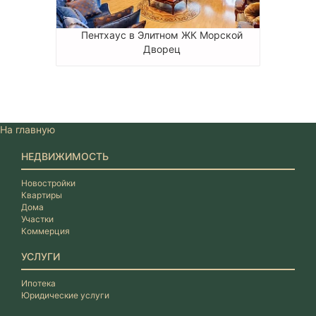
Пентхаус в Элитном ЖК Морской
Дворец
На главную
НЕДВИЖИМОСТЬ
Новостройки
Квартиры
Дома
Участки
Коммерция
УСЛУГИ
Ипотека
Юридические услуги