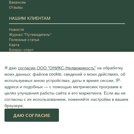
Вакансии
Отзывы
НАШИМ КЛИЕНТАМ
Новости
Журнал "Путеводитель"
Полезные статьи
Карта
Вопрос-ответ
Я даю
согласие ООО "ОНИКС-Недвижимость"
на обработку
моих данных: файлов cookie, сведений о моих действиях, об
используемых мною устройствах, даты и время сессии, IP-
адреса и подобных — с помощью метрических программ в
целях улучшения работы сайта и его маркетинга. Если вы не
согласны с их использованием, поменяйте настройки в вашем
браузере.
Агентство "ОНИКС", недвижимость в Сочи, квартиры в Сочи
ДАЮ СОГЛАСИЕ
г. Сочи, ул.Навагинская, 3/4 (4 этаж), тел. +7 (862) 296-06-07
Политика конфиденциальности