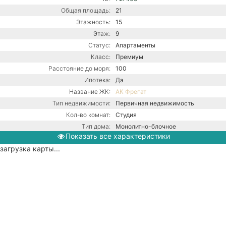
Общая площадь:
21
Этажность:
15
Этаж:
9
Статус:
Апартаменты
Класс:
Премиум
Расстояние до моря:
100
Ипотека:
Да
Название ЖК:
АК Фрегат
Тип недвижимости:
Первичная недвижимость
Кол-во комнат:
Студия
Тип дома:
Монолитно-блочное
Показать все характеристики
Ремонт:
С ремонтом
загрузка карты...