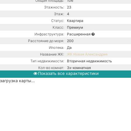
Общая площадь:
106
Этажность:
23
Этаж:
4
Статус:
Квартира
Класс:
Премиум
Инфраструктура:
Расширенная
Расстояние до моря:
200
Ипотека:
Да
Название ЖК:
ЖК Новая Александрия
Тип недвижимости:
Вторичная недвижимость
Кол-во комнат:
3х-комнатная
Показать все характеристики
Тип дома:
Монолитный
загрузка карты...
Ремонт:
С ремонтом
Центральная канализация /
Коммуникации:
Центральное водоснабжение /
Центральное отопление