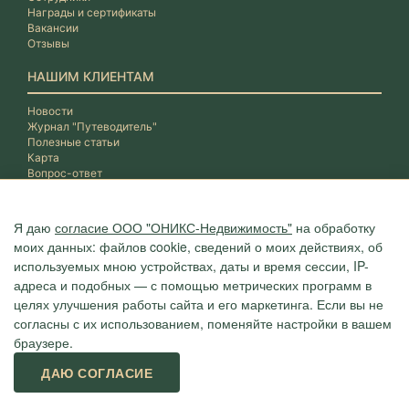
Награды и сертификаты
Вакансии
Отзывы
НАШИМ КЛИЕНТАМ
Новости
Журнал "Путеводитель"
Полезные статьи
Карта
Вопрос-ответ
Я даю
согласие ООО "ОНИКС-Недвижимость"
на обработку
моих данных: файлов cookie, сведений о моих действиях, об
используемых мною устройствах, даты и время сессии, IP-
адреса и подобных — с помощью метрических программ в
целях улучшения работы сайта и его маркетинга. Если вы не
согласны с их использованием, поменяйте настройки в вашем
браузере.
Агентство "ОНИКС", недвижимость в Сочи, квартиры в Сочи
ДАЮ СОГЛАСИЕ
г. Сочи, ул.Навагинская, 3/4 (4 этаж), тел. +7 (862) 296-06-07
Политика конфиденциальности