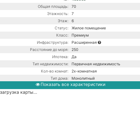
Общая площадь:
70
Этажность:
7
Этаж:
6
Статус:
Жилое помещение
Класс:
Премиум
Инфраструктура:
Расширенная
Расстояние до моря:
250
Ипотека:
Да
Тип недвижимости:
Первичная недвижимость
Кол-во комнат:
2х-комнатная
Тип дома:
Монолитный
Показать все характеристики
Ремонт:
С ремонтом
загрузка карты...
Газ / Газовый котел / Центральная
канализация / Центральное
Коммуникации:
водоснабжение / Центральное
отопление