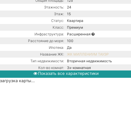
Общая площадь:
125
Этажность:
24
Этаж:
15
Статус:
Квартира
Класс:
Премиум
Инфраструктура:
Расширенная
Расстояние до моря:
100
Ипотека:
Да
Название ЖК:
ЖК МИЛЛЕНИУМ ТАУЭР
Тип недвижимости:
Вторичная недвижимость
Кол-во комнат:
3х-комнатная
Показать все характеристики
Тип дома:
Монолитно-блочное
загрузка карты...
Ремонт:
С ремонтом
Центральная канализация /
Коммуникации:
Центральное водоснабжение /
Центральное отопление