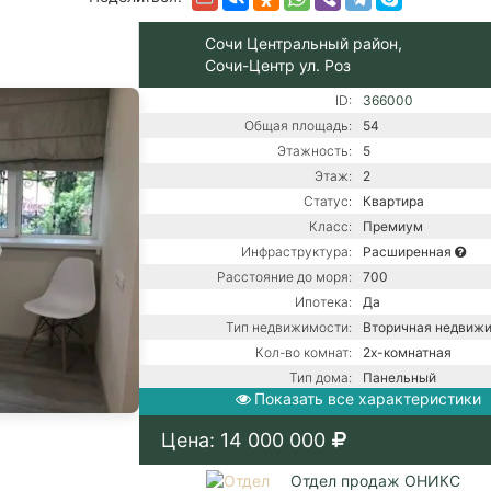
Сочи Центральный район,
Сочи-Центр ул. Роз
ID:
366000
Общая площадь:
54
Этажность:
5
Этаж:
2
Статус:
Квартира
Класс:
Премиум
Инфраструктура:
Расширенная
Расстояние до моря:
700
Ипотека:
Да
Тип недвижимости:
Вторичная недвиж
Кол-во комнат:
2х-комнатная
Тип дома:
Панельный
Показать все характеристики
Ремонт:
С ремонтом
Газ / Газовый котел 
Цена: 14 000 000
Центральная канали
Коммуникации:
Центральное водос
Отдел продаж ОНИКС
Центральное отопл