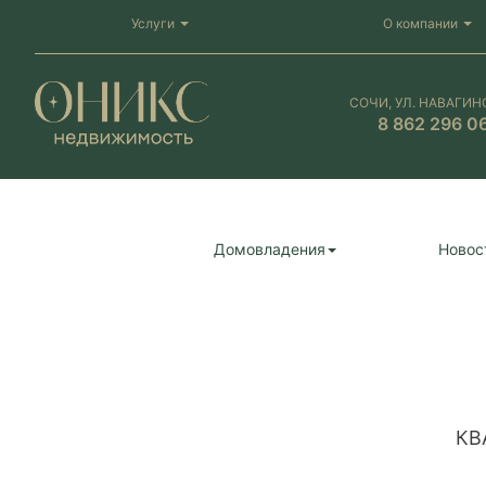
Услуги
О компании
СОЧИ, УЛ. НАВАГИН
8 862 296 0
Домовладения
Новос
КВ