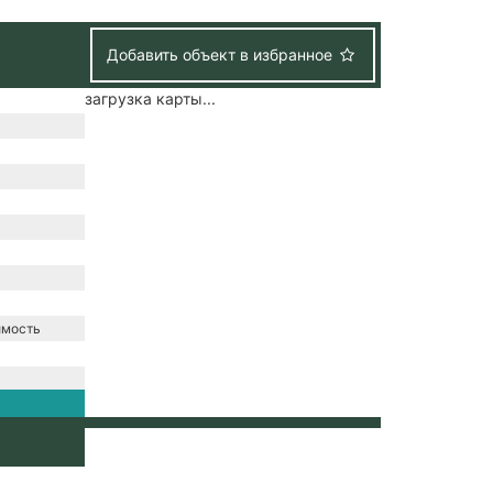
Добавить объект в избранное
загрузка карты...
имость
/
зация /
набжение /
ение