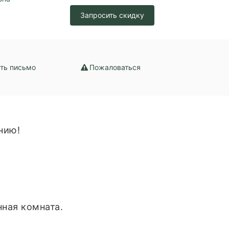
Запросить скидку
ть письмо
Пожаловаться
нию!
нная комната.