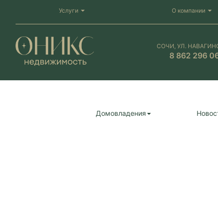
Услуги
О компании
СОЧИ, УЛ. НАВАГИН
8 862 296 0
Домовладения
Новос