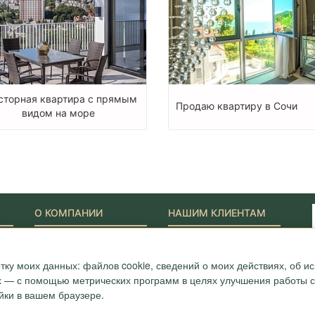
сторная квартира с прямым
Продаю квартиру в Сочи
видом на море
О КОМПАНИИ
НАШИМ КЛИЕНТАМ
Наши Лидеры
Новости
Акции
Журнал "Путеводитель"
ONYX-VIP
Полезные статьи
тку моих данных: файлов cookie, сведений о моих действиях, об 
Сотрудники
Карта
ых — с помощью метрических программ в целях улучшения работы са
Награды и сертификаты
Вопрос-ответ
йки в вашем браузере.
Вакансии
Отзывы