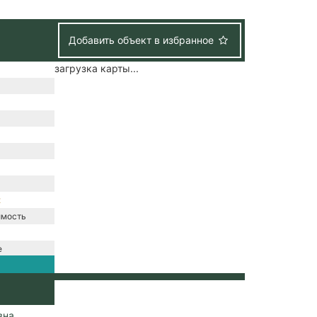
Добавить объект в избранное
загрузка карты...
к
имость
е
вна