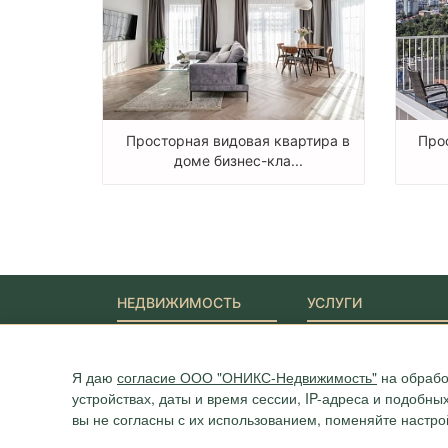
Просторная видовая квартира в
Про
доме бизнес-кла...
НЕДВИЖИМОСТЬ
УСЛУГИ
Новостройки
Ипотека
Квартиры
Юридические услуги
Дома
Я даю
согласие ООО "ОНИКС-Недвижимость"
на обрабо
Участки
устройствах, даты и время сессии, IP-адреса и подобн
Коммерция
вы не согласны с их использованием, поменяйте настро