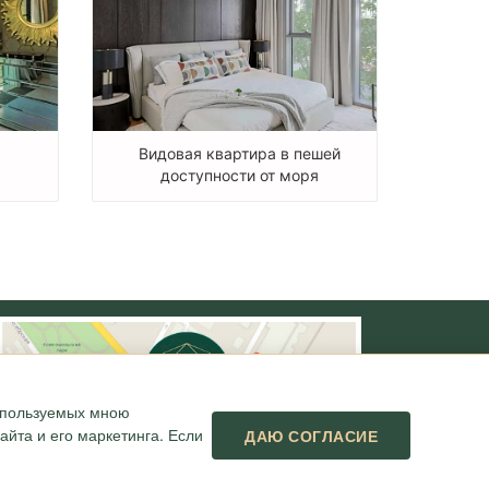
Видовая квартира в пешей
доступности от моря
используемых мною
йта и его маркетинга. Если
ДАЮ СОГЛАСИЕ