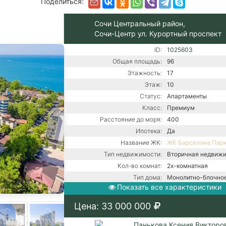
Поделиться:
Сочи Центральный район,
Сочи-Центр ул. Курортный проспект
ID:
1025603
Общая площадь:
96
Этажность:
17
Этаж:
10
Статус:
Апартаменты
Класс:
Премиум
Расстояние до моря:
400
Ипотека:
Да
Название ЖК:
ЖК Барселона Пар
Тип недвижимости:
Вторичная недвиж
Кол-во комнат:
2х-комнатная
Тип дома:
Монолитно-блочно
Показать все характеристики
Ремонт:
С ремонтом
Цена: 33 000 000
Панькова Ксения Викторо