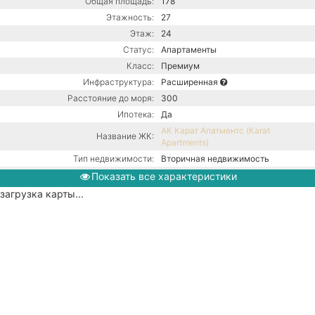
Общая площадь:
178
Этажность:
27
Этаж:
24
Статус:
Апартаменты
Класс:
Премиум
Инфраструктура:
Расширенная
Расстояние до моря:
300
Ипотека:
Да
АК Карат Апатментс (Karat
Название ЖК:
Apartments)
Тип недвижимости:
Вторичная недвижимость
Кол-во комнат:
3х-комнатная
Показать все характеристики
Тип дома:
Монолитно-блочное
загрузка карты...
Ремонт:
С ремонтом
Газ / Центральная канализация /
Коммуникации:
Центральное водоснабжение