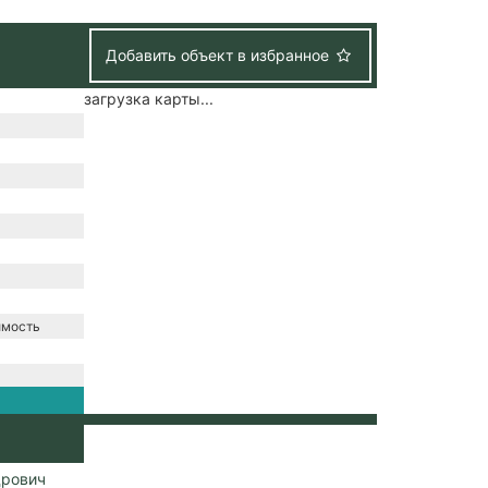
Добавить объект в избранное
загрузка карты...
имость
нтральная
ральное
дрович