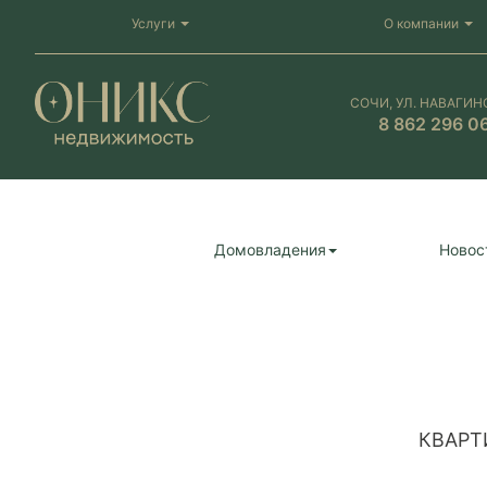
Услуги
О компании
СОЧИ, УЛ. НАВАГИН
8 862 296 0
Домовладения
Новос
КВАРТ