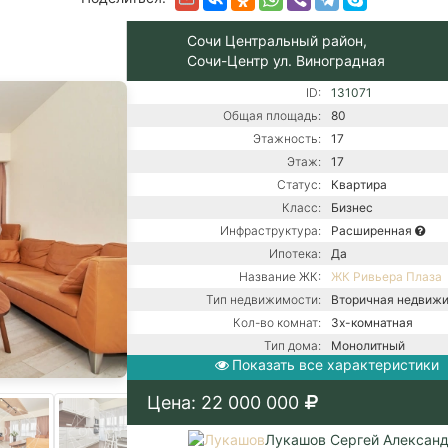
Сочи Центральный район,
Сочи-Центр ул. Виноградная
ID:
131071
Общая площадь:
80
Этажность:
17
Этаж:
17
Статус:
Квартира
Класс:
Бизнес
Инфраструктура:
Расширенная
Ипотека:
Да
Название ЖК:
ЖК Ривьера Плаза
Тип недвижимости:
Вторичная недвиж
Кол-во комнат:
3х-комнатная
Тип дома:
Монолитный
Показать все характеристики
Ремонт:
С ремонтом
Газовый котел / Це
Цена: 22 000 000
Коммуникации:
канализация / Цент
водоснабжение
Лукашов Сергей Алексан