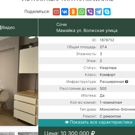
Поделиться:
Сочи
Видео
Мамайка ул. Волжская улица
ID:
1878752
Общая площадь:
27.4
Этажность:
3
Этаж:
2
Статус:
Квартира
Класс:
Комфорт
Инфраструктура:
Расширенная
Расстояние до моря:
500
Ипотека:
Да
Кол-во комнат:
1-комнатная
Тип дома:
Монолитно-блочно
Ремонт:
С ремонтом
Показать все характеристики
Газ / Газовый котел 
Центральная канали
Коммуникации:
Цена: 10 300 000
Центральное водос