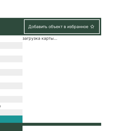
Добавить объект в избранное
загрузка карты...
е
/
зация /
набжение /