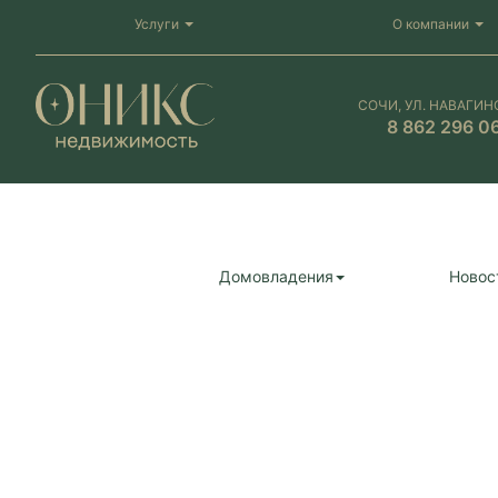
Услуги
О компании
СОЧИ, УЛ. НАВАГИН
8 862 296 0
Домовладения
Новос