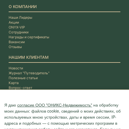
О КОМПАНИИ
Наши Лидеры
Акции
ONYX-VIP
Сотрудники
Награды и сертификаты
Вакансии
Отзывы
НАШИМ КЛИЕНТАМ
Новости
Журнал "Путеводитель"
Полезные статьи
Карта
Вопрос-ответ
Я даю
согласие ООО "ОНИКС-Недвижимость"
на обработку
моих данных: файлов cookie, сведений о моих действиях, об
используемых мною устройствах, даты и время сессии, IP-
адреса и подобных — с помощью метрических программ в