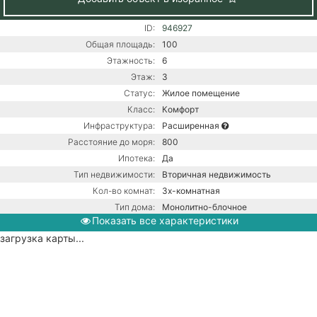
ID:
946927
Общая площадь:
100
Этажность:
6
Этаж:
3
Статус:
Жилое помещение
Класс:
Комфорт
Инфраструктура:
Расширенная
Расстояние до моря:
800
Ипотека:
Да
Тип недвижимости:
Вторичная недвижимость
Кол-во комнат:
3х-комнатная
Тип дома:
Монолитно-блочное
Показать все характеристики
Ремонт:
С ремонтом
загрузка карты...
Газ / Газовый котел / Центральная
Коммуникации:
канализация / Центральное
водоснабжение