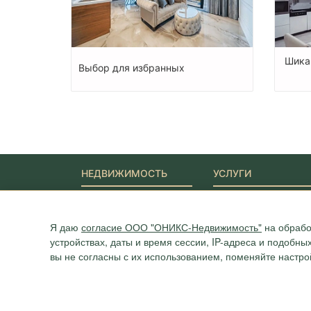
Шика
Выбор для избранных
НЕДВИЖИМОСТЬ
УСЛУГИ
Новостройки
Ипотека
Квартиры
Юридические услуги
Дома
Я даю
согласие ООО "ОНИКС-Недвижимость"
на обрабо
Участки
устройствах, даты и время сессии, IP-адреса и подобн
Коммерция
вы не согласны с их использованием, поменяйте настро
Агентство "ОНИКС", недвижимость в Сочи, квартиры в Сочи
г. Сочи, ул.Навагинская, 3/4 (4 этаж), тел. +7 (862) 296-06-0