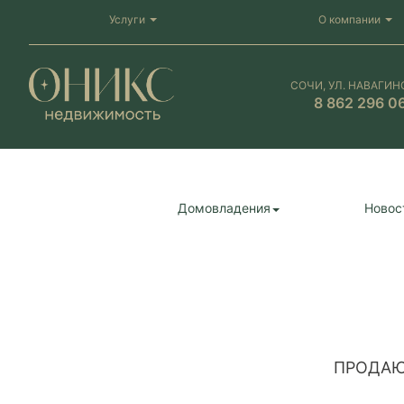
Услуги
О компании
СОЧИ, УЛ. НАВАГИН
8 862 296 0
Домовладения
Новос
ПРОДАЮ