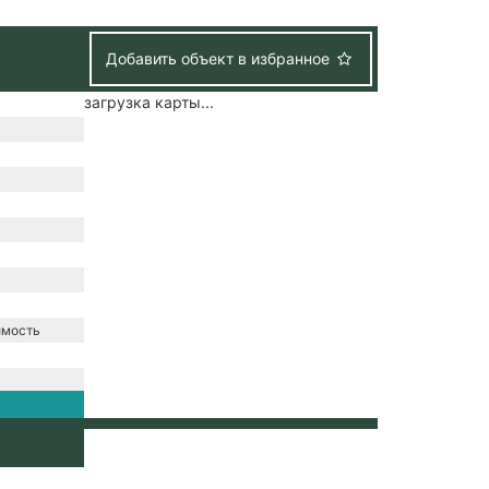
Добавить объект в избранное
загрузка карты...
имость
зация /
набжение /
ение