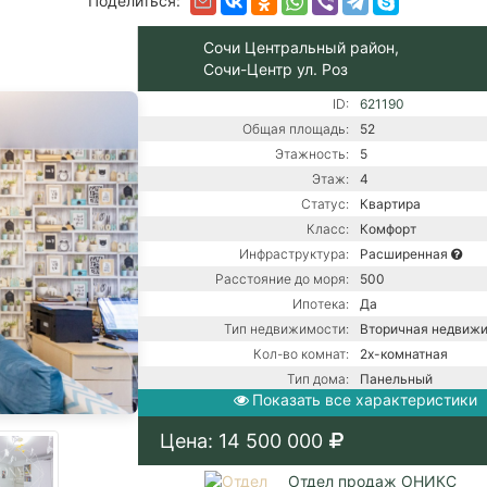
Поделиться:
Сочи Центральный район,
Сочи-Центр ул. Роз
ID:
621190
Общая площадь:
52
Этажность:
5
Этаж:
4
Статус:
Квартира
Класс:
Комфорт
Инфраструктура:
Расширенная
Расстояние до моря:
500
Ипотека:
Да
Тип недвижимости:
Вторичная недвиж
Кол-во комнат:
2х-комнатная
Тип дома:
Панельный
Показать все характеристики
Ремонт:
С ремонтом
Центральная канали
Цена: 14 500 000
Коммуникации:
Центральное водос
Центральное отопл
Отдел продаж ОНИКС