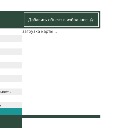
Добавить объект в избранное
загрузка карты...
имость
е
/
зация /
снабжение