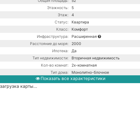
Общая площадь:
52
Этажность:
5
Этаж:
4
Статус:
Квартира
Класс:
Комфорт
Инфраструктура:
Расширенная
Расстояние до моря:
2000
Ипотека:
Да
Тип недвижимости:
Вторичная недвижимость
Кол-во комнат:
2х-комнатная
Тип дома:
Монолитно-блочное
Показать все характеристики
Ремонт:
С ремонтом
загрузка карты...
Газ / Центральная канализация /
Коммуникации:
Центральное водоснабжение /
Центральное отопление