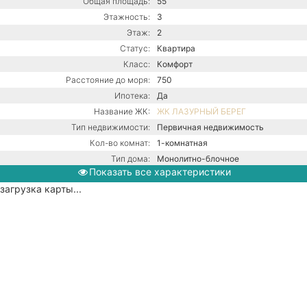
Общая площадь:
55
Этажность:
3
Этаж:
2
Статус:
Квартира
Класс:
Комфорт
Расстояние до моря:
750
Ипотека:
Да
Название ЖК:
ЖК ЛАЗУРНЫЙ БЕРЕГ
Тип недвижимости:
Первичная недвижимость
Кол-во комнат:
1-комнатная
Тип дома:
Монолитно-блочное
Показать все характеристики
Ремонт:
С ремонтом
загрузка карты...
Газ / Газовый котел / Центральная
Коммуникации:
канализация / Центральное
водоснабжение