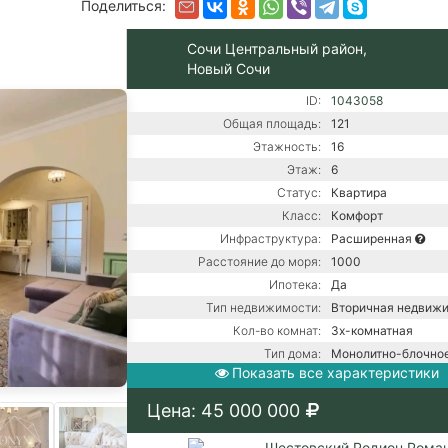
Поделиться:
Сочи Центральный район,
Новый Сочи
ID:
1043058
Общая площадь:
121
Этажность:
16
Этаж:
6
Статус:
Квартира
Класс:
Комфорт
Инфраструктура:
Расширенная
Расстояние до моря:
1000
Ипотека:
Да
Тип недвижимости:
Вторичная недвиж
Кол-во комнат:
3х-комнатная
Тип дома:
Монолитно-блочно
Показать все характеристики
Ремонт:
С ремонтом
Газовый котел / Це
Цена: 45 000 000
Коммуникации:
канализация / Цент
водоснабжение
Шестовский Родион Рома