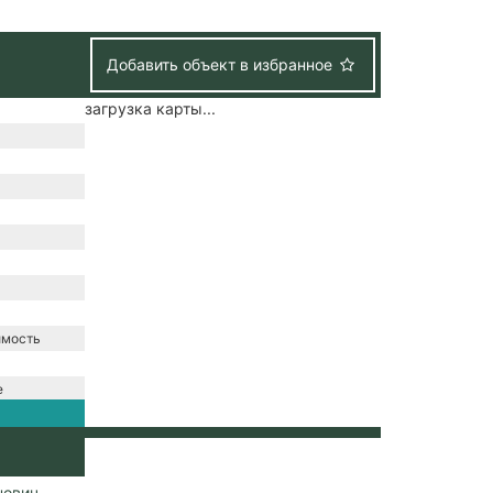
Добавить объект в избранное
загрузка карты...
имость
е
нтральная
ральное
нович