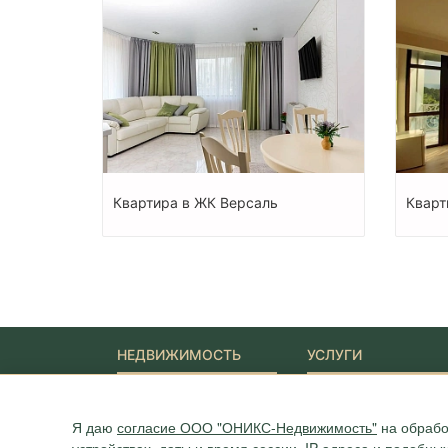
Квартира в ЖК Версаль
Кварт
НЕДВИЖИМОСТЬ
УСЛУГИ
Новостройки
Ипотека
Квартиры
Юридические услуги
Я даю
согласие ООО "ОНИКС-Недвижимость"
на обрабо
Дома
Участки