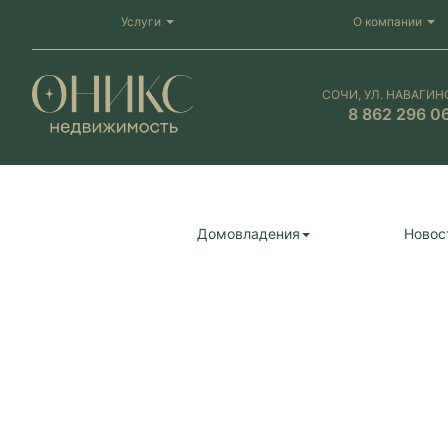
Услуги
О компании
СОЧИ, УЛ. НАВАГИН
8 862 296 0
Домовладения
Новос