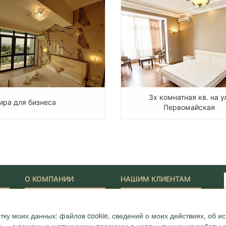
3х комнатная кв. на у
ира для бизнеса
Первомайская
О КОМПАНИИ
НАШИМ КЛИЕНТАМ
Наши Лидеры
Новости
Акции
Журнал "Путеводитель"
тку моих данных: файлов cookie, сведений о моих действиях, об 
ONYX-VIP
Полезные статьи
Сотрудники
Карта