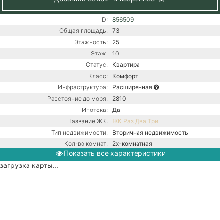
ID:
856509
Общая площадь:
73
Этажность:
25
Этаж:
10
Статус:
Квартира
Класс:
Комфорт
Инфраструктура:
Расширенная
Расстояние до моря:
2810
Ипотека:
Да
Название ЖК:
ЖК Раз Два Три
Тип недвижимости:
Вторичная недвижимость
Кол-во комнат:
2х-комнатная
Показать все характеристики
Тип дома:
Монолитно-блочное
загрузка карты...
Ремонт:
С ремонтом
Центральная канализация /
Коммуникации:
Центральное водоснабжение /
Центральное отопление