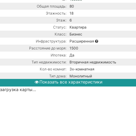
Общая площадь:
80
Этажность:
18
Этаж:
6
Статус:
Квартира
Класс:
Бизнес
Инфраструктура:
Расширенная
Расстояние до моря:
1500
Ипотека:
Да
Тип недвижимости:
Вторичная недвижимость
Кол-во комнат:
3х-комнатная
Тип дома:
Монолитный
Показать все характеристики
Вид из окон:
На горы
загрузка карты...
Ремонт:
С ремонтом
Балкон:
Есть
Центральная канализация /
Коммуникации:
Центральное водоснабжение /
Центральное отопление
Парковка:
Подземная