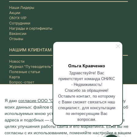
Наши Лидеры
Акции
ONYX-VIP
Сотрудники
Награды и сертификаты
Вакансии
Отзывы
НАШИМ КЛИЕНТАМ
Новости
Ольга Кравченко
Журнал "Путеводитель"
Полезные статьи
Здравствуйте! Вас
Карта
приветствует команда ОНИКС
Вопрос-ответ
- Недвижимость!
Спасибо за обращение!
Оставьте контакт, по которому
Я даю
согласие ООО "ОНИКС-Недвижимость"
на обработку
с Вами сможет связаться наш
моих данных: файлов cookie, сведений о моих действиях, об
специалист, для консультации
используемых мною устройствах, даты и время сессии, IP-
по интересующим Вас
вопросам.
адреса и подобных — с помощью метрических программ в
целях улучшения работы сайта и его маркетинга. Если вы не
согласны с их использованием, поменяйте настройки в вашем