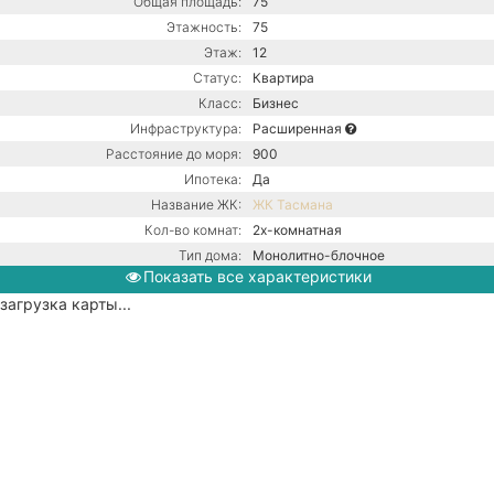
Общая площадь:
75
Этажность:
75
Этаж:
12
Статус:
Квартира
Класс:
Бизнес
Инфраструктура:
Расширенная
Расстояние до моря:
900
Ипотека:
Да
Название ЖК:
ЖК Тасмана
Кол-во комнат:
2х-комнатная
Тип дома:
Монолитно-блочное
Показать все характеристики
Вид из окон:
На море
загрузка карты...
Ремонт:
С ремонтом
Балкон:
Есть
Центральная канализация /
Коммуникации:
Центральное водоснабжение /
Центральное отопление
Парковка:
Придомовая