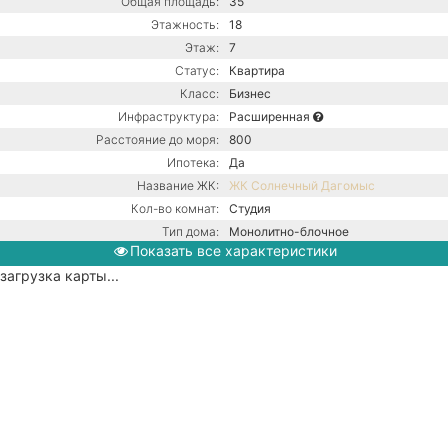
Общая площадь:
35
Этажность:
18
Этаж:
7
Статус:
Квартира
Класс:
Бизнес
Инфраструктура:
Расширенная
Расстояние до моря:
800
Ипотека:
Да
Название ЖК:
ЖК Солнечный Дагомыс
Кол-во комнат:
Студия
Тип дома:
Монолитно-блочное
Показать все характеристики
Вид из окон:
На горы
загрузка карты...
Ремонт:
С ремонтом
Балкон:
Нет
Центральная канализация /
Коммуникации:
Центральное водоснабжение /
Центральное отопление
Парковка:
Подземная