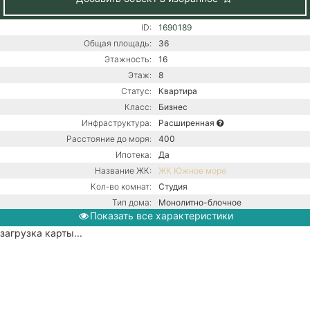
ID:
1690189
Общая площадь:
36
Этажность:
16
Этаж:
8
Статус:
Квартира
Класс:
Бизнес
Инфраструктура:
Расширенная
Расстояние до моря:
400
Ипотека:
Да
Название ЖК:
ЖК Южное море
Кол-во комнат:
Студия
Тип дома:
Монолитно-блочное
Показать все характеристики
Вид из окон:
На море
загрузка карты...
Ремонт:
С ремонтом
Балкон:
Нет
Центральная канализация /
Коммуникации:
Центральное водоснабжение /
Центральное отопление
Парковка:
Подземная