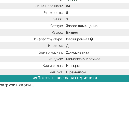
Общая площадь:
84
Этажность:
5
Этаж:
3
Статус:
Жилое помещение
Класс:
Бизнес
Инфраструктура:
Расширенная
Ипотека:
Да
Кол-во комнат:
2х-комнатная
Тип дома:
Монолитно-блочное
Вид из окон:
На горы
Ремонт:
С ремонтом
Показать все характеристики
Балкон:
Есть
загрузка карты...
Газ / Центральная канализация /
Коммуникации:
Центральное водоснабжение /
Центральное отопление
Парковка:
Подземная