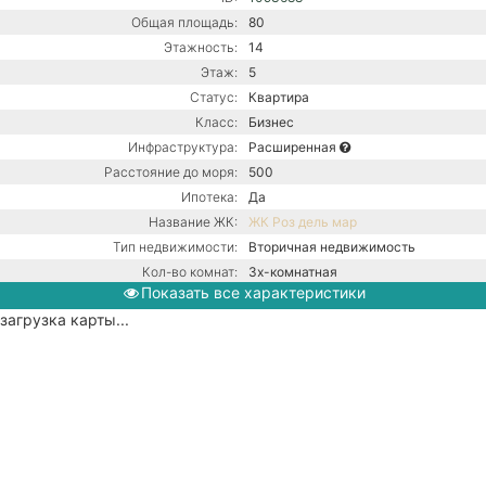
Общая площадь:
80
Этажность:
14
Этаж:
5
Статус:
Квартира
Класс:
Бизнес
Инфраструктура:
Расширенная
Расстояние до моря:
500
Ипотека:
Да
Название ЖК:
ЖК Роз дель мар
Тип недвижимости:
Вторичная недвижимость
Кол-во комнат:
3х-комнатная
Показать все характеристики
Тип дома:
Монолитный
загрузка карты...
Вид из окон:
На улицу
Ремонт:
С ремонтом
Балкон:
Нет
Центральная канализация /
Коммуникации:
Центральное водоснабжение /
Центральное отопление
Парковка:
Придомовая