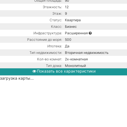
Общая площадь:
90
Этажность:
12
Этаж:
9
Статус:
Квартира
Класс:
Бизнес
Инфраструктура:
Расширенная
Расстояние до моря:
500
Ипотека:
Да
Тип недвижимости:
Вторичная недвижимость
Кол-во комнат:
2х-комнатная
Тип дома:
Монолитный
Показать все характеристики
Вид из окон:
На море
загрузка карты...
Ремонт:
С ремонтом
Балкон:
Есть
Газ / Газовый котел / Центральная
канализация / Центральное
Коммуникации:
водоснабжение / Центральное
отопление
Парковка:
Придомовая