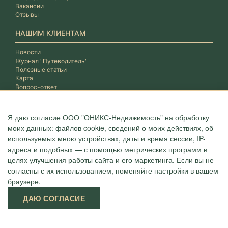
Вакансии
Отзывы
НАШИМ КЛИЕНТАМ
Новости
Журнал "Путеводитель"
Полезные статьи
Карта
Вопрос-ответ
Я даю
согласие ООО "ОНИКС-Недвижимость"
на обработку
моих данных: файлов cookie, сведений о моих действиях, об
используемых мною устройствах, даты и время сессии, IP-
адреса и подобных — с помощью метрических программ в
целях улучшения работы сайта и его маркетинга. Если вы не
согласны с их использованием, поменяйте настройки в вашем
браузере.
Агентство "ОНИКС", недвижимость в Сочи, квартиры в Сочи
ДАЮ СОГЛАСИЕ
г. Сочи, ул.Навагинская, 3/4 (4 этаж), тел. +7 (862) 296-06-07
Политика конфиденциальности