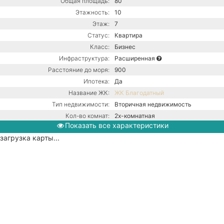
Общая площадь:
80
Этажность:
10
Этаж:
7
Статус:
Квартира
Класс:
Бизнес
Инфраструктура:
Расширенная
Расстояние до моря:
900
Ипотека:
Да
Название ЖК:
ЖК Благодатный
Тип недвижимости:
Вторичная недвижимость
Кол-во комнат:
2х-комнатная
Показать все характеристики
Тип дома:
Монолитно-блочное
загрузка карты...
Вид из окон:
На море
Ремонт:
С ремонтом
Балкон:
Нет
Газ / Центральная канализация /
Коммуникации:
Центральное водоснабжение /
Центральное отопление
Парковка:
Придомовая