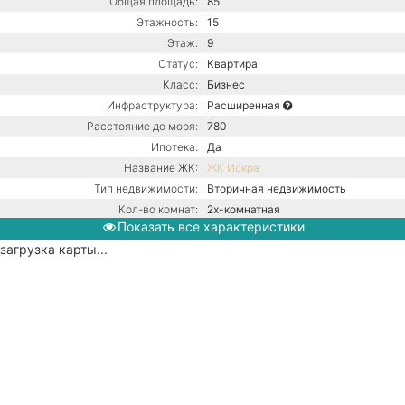
Общая площадь:
85
Этажность:
15
Этаж:
9
Статус:
Квартира
Класс:
Бизнес
Инфраструктура:
Расширенная
Расстояние до моря:
780
Ипотека:
Да
Название ЖК:
ЖК Искра
Тип недвижимости:
Вторичная недвижимость
Кол-во комнат:
2х-комнатная
Показать все характеристики
Тип дома:
Монолитно-блочное
загрузка карты...
Вид из окон:
На море
Ремонт:
С ремонтом
Балкон:
Нет
Газ / Центральная канализация /
Коммуникации:
Центральное водоснабжение /
Центральное отопление
Парковка:
Подземная