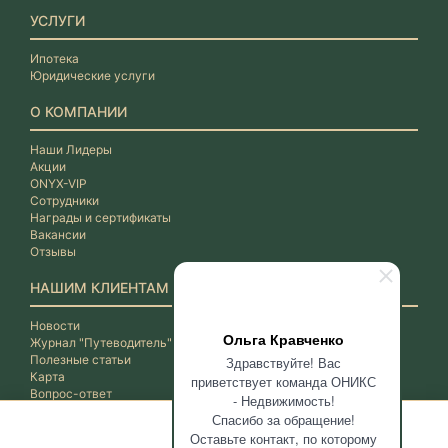
УСЛУГИ
Ипотека
Юридические услуги
О КОМПАНИИ
Наши Лидеры
Акции
ONYX-VIP
Сотрудники
Награды и сертификаты
Вакансии
Отзывы
НАШИМ КЛИЕНТАМ
Новости
Ольга Кравченко
Журнал "Путеводитель"
Полезные статьи
Здравствуйте! Вас
Карта
приветствует команда ОНИКС
Вопрос-ответ
- Недвижимость!
Спасибо за обращение!
Оставьте контакт, по которому