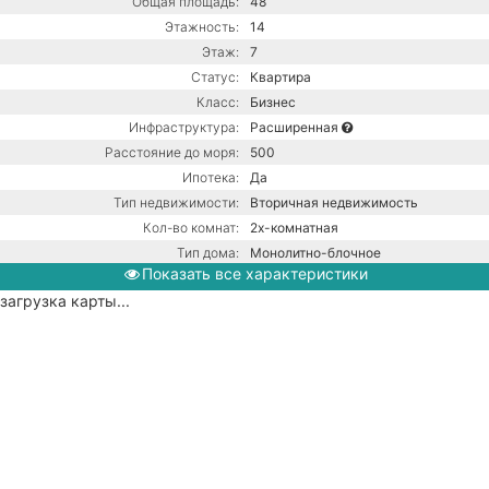
Общая площадь:
48
Этажность:
14
Этаж:
7
Статус:
Квартира
Класс:
Бизнес
Инфраструктура:
Расширенная
Расстояние до моря:
500
Ипотека:
Да
Тип недвижимости:
Вторичная недвижимость
Кол-во комнат:
2х-комнатная
Тип дома:
Монолитно-блочное
Показать все характеристики
Вид из окон:
На море
загрузка карты...
Ремонт:
С ремонтом
Балкон:
Есть
Центральная канализация /
Коммуникации:
Центральное водоснабжение /
Центральное отопление
Парковка:
Подземная