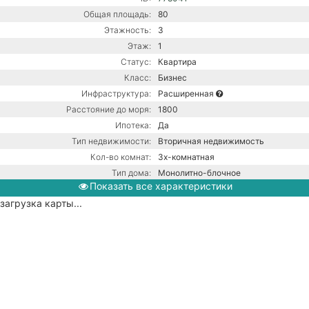
Общая площадь:
80
Этажность:
3
Этаж:
1
Статус:
Квартира
Класс:
Бизнес
Инфраструктура:
Расширенная
Расстояние до моря:
1800
Ипотека:
Да
Тип недвижимости:
Вторичная недвижимость
Кол-во комнат:
3х-комнатная
Тип дома:
Монолитно-блочное
Показать все характеристики
Вид из окон:
На горы
загрузка карты...
Ремонт:
С ремонтом
Балкон:
Есть
Газовый котел / Центральная
Коммуникации:
канализация / Центральное
водоснабжение
Парковка:
Подземная