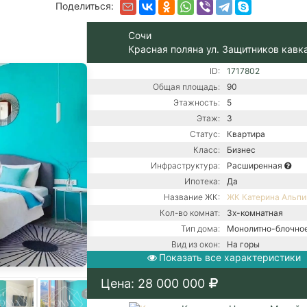
Поделиться:
Сочи
Красная поляна ул. Защитников кавк
ID:
1717802
Общая площадь:
90
Этажность:
5
Этаж:
3
Статус:
Квартира
Класс:
Бизнес
Инфраструктура:
Расширенная
Ипотека:
Да
Название ЖК:
ЖК Катерина Альпи
Кол-во комнат:
3х-комнатная
Тип дома:
Монолитно-блочно
Вид из окон:
На горы
Показать все характеристики
Ремонт:
С ремонтом
Балкон:
Есть
Цена: 28 000 000
Центральная канали
Коммуникации:
Центральное водос