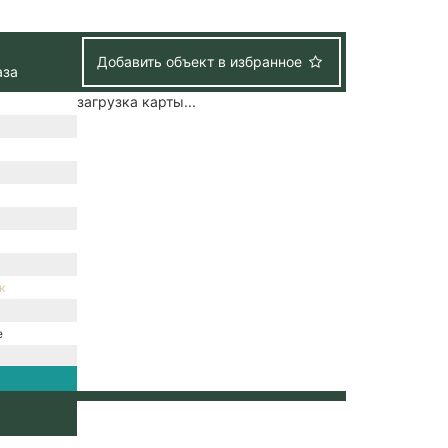
Добавить объект в избранное
аза
загрузка карты...
к
е
зация /
набжение /