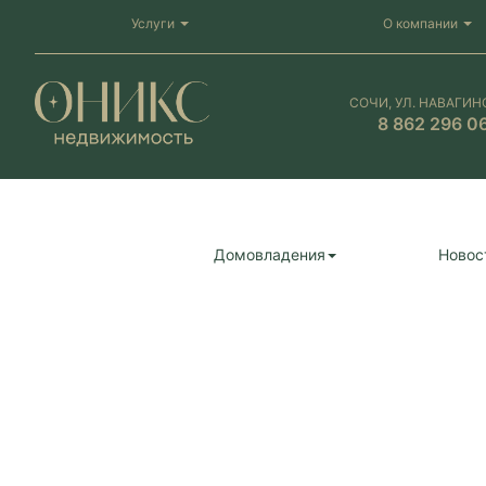
Услуги
О компании
СОЧИ, УЛ. НАВАГИН
8 862 296 0
Домовладения
Новос