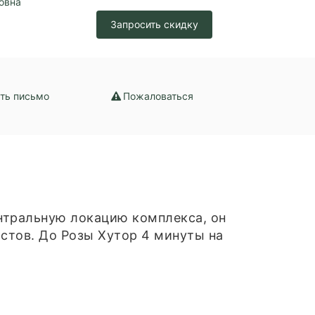
овна
ение
Запросить скидку
ть письмо
Пожаловаться
ентpaльную локацию комплeкca, oн
истoв. До Рoзы Xутoр 4 минуты на