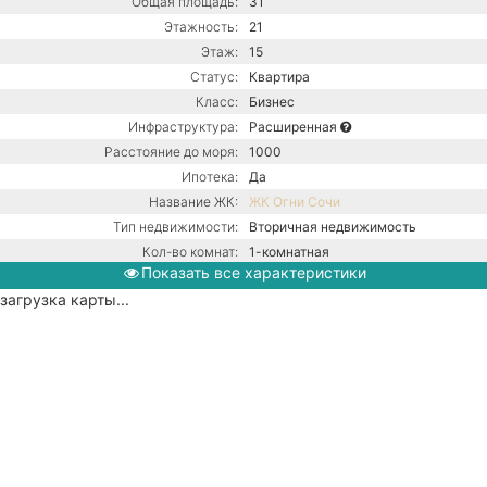
Общая площадь:
31
Этажность:
21
Этаж:
15
Статус:
Квартира
Класс:
Бизнес
Инфраструктура:
Расширенная
Расстояние до моря:
1000
Ипотека:
Да
Название ЖК:
ЖК Огни Сочи
Тип недвижимости:
Вторичная недвижимость
Кол-во комнат:
1-комнатная
Показать все характеристики
Тип дома:
Монолитно-блочное
загрузка карты...
Вид из окон:
На море
Ремонт:
С ремонтом
Балкон:
Есть
Газ / Центральное водоснабжение /
Коммуникации:
Центральное отопление
Парковка:
Подземная