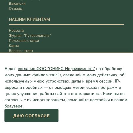
Вакансии
Отзывы
НАШИМ КЛИЕНТАМ
Новости
Журнал "Путеводитель"
Полезные статьи
Карта
Вопрос-ответ
Я даю
согласие ООО "ОНИКС-Недвижимость"
на обработку
моих данных: файлов cookie, сведений о моих действиях, об
используемых мною устройствах, даты и время сессии, IP-
адреса и подобных — с помощью метрических программ в
целях улучшения работы сайта и его маркетинга. Если вы не
согласны с их использованием, поменяйте настройки в вашем
браузере.
Агентство "ОНИКС", недвижимость в Сочи, квартиры в Сочи
ДАЮ СОГЛАСИЕ
г. Сочи, ул.Навагинская, 3/4 (4 этаж), тел. +7 (862) 296-06-07
Политика конфиденциальности