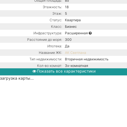
Общая площадь:
85
Этажность:
18
Этаж:
5
Статус:
Квартира
Класс:
Бизнес
Инфраструктура:
Расширенная
Расстояние до моря:
300
Ипотека:
Да
Название ЖК:
АК Светлана
Тип недвижимости:
Вторичная недвижимость
Кол-во комнат:
3х-комнатная
Показать все характеристики
Тип дома:
Монолитно-блочное
загрузка карты...
Вид из окон:
На море
Ремонт:
С ремонтом
Балкон:
Нет
Газ / Центральная канализация /
Коммуникации:
Центральное водоснабжение /
Центральное отопление
Парковка:
Придомовая