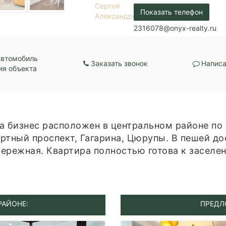
Коммуникации:
канализация / Цент
Показать телефон
водоснабжение
Парковка:
Придомовая
2316078@onyx-realty.ru
Кол-во спален:
3
автомобиль
Заказать звонок
Написа
ия объекта
а бизнес расположен в центральном районе по 
ртный проспект, Гагарина, Цюрупы. В пешей до
ережная. Квартира полностью готова к заселен
РАЙОНЕ:
ПРЕДЛ