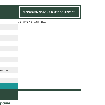
Добавить объект в избранное
загрузка карты...
имость
нтральная
дрович