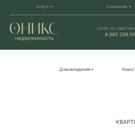
Услуги
О компании
СОЧИ, УЛ. НАВАГИН
8 862 296 0
Домовладения
Новос
КВАРТ