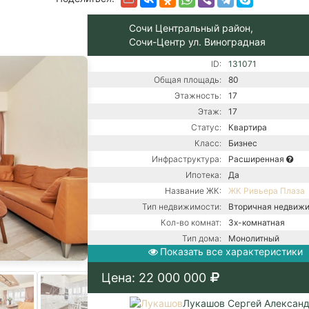
Сочи Центральный район,
Сочи-Центр ул. Виноградная
ID:
131071
Общая площадь:
80
Этажность:
17
Этаж:
17
Статус:
Квартира
Класс:
Бизнес
Инфраструктура:
Расширенная
Ипотека:
Да
Название ЖК:
ЖК Ривьера Плаза
Тип недвижимости:
Вторичная недвиж
Кол-во комнат:
3х-комнатная
Тип дома:
Монолитный
Показать все характеристики
Вид из окон:
На море
Ремонт:
С ремонтом
Цена: 22 000 000
Балкон:
Есть
Газовый котел / Це
Лукашов Сергей Алексан