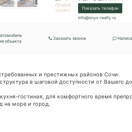
Коммуникации:
Центральное водос
Показать телефон
Центральное отопл
Парковка:
Подземная
info@onyx-realty.ru
автомобиль
Заказать звонок
Написа
ия объекта
стребованных и престижных районов Сочи.
аструктура в шаговой доступности от Вашего д
 кухня-гостиная, для комфортного время препр
 на море и город.