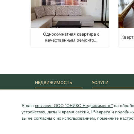
Однокомнатная квартира с
Кварт
качественным ремонто...
НЕДВИЖИМОСТЬ
УСЛУГИ
Новостройки
Ипотека
Квартиры
Юридические услуги
Дома
Я даю
согласие ООО "ОНИКС-Недвижимость"
на обрабо
Участки
устройствах, даты и время сессии, IP-адреса и подобн
Коммерция
вы не согласны с их использованием, поменяйте настро
Агентство "ОНИКС", недвижимость в Сочи, квартиры в Сочи