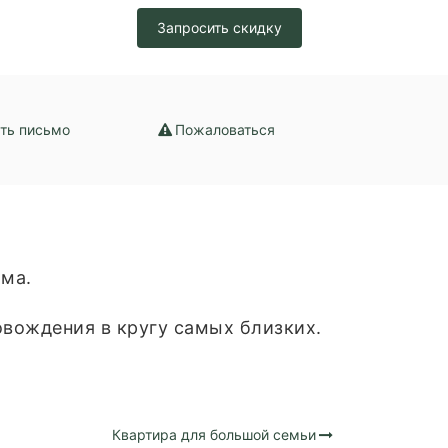
набжение /
Запросить скидку
ение
ть письмо
Пожаловаться
ома.
овождения в кругу самых близких.
Квартира для большой семьи