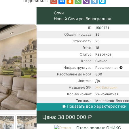
Поделиться:
Сочи
Новый Сочи ул. Виноградная
ID:
1500171
Общая площадь:
85
Этажность:
25
Этаж:
18
Статус:
Квартира
Класс:
Бизнес
Инфраструктура:
Расширенная
Расстояние до моря:
300
Ипотека:
Да
Название ЖК:
ЖК Виктория
Кол-во комнат:
2х-комнатная
Тип дома:
Монолитно-блочно
Показать все характеристики
Вид из окон:
На море
Ремонт:
С ремонтом
Цена: 38 000 000
Балкон:
Нет
Центральная канали
Отдел продаж ОНИКС