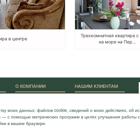
Трехкомнатная квартира с
ира в центре
на море на Пер...
О КОМПАНИИ
НАШИМ КЛИЕНТАМ
Наши Лидеры
Новости
Акции
Журнал "Путеводитель"
ONYX-VIP
Полезные статьи
тку моих данных: файлов cookie, сведений о моих действиях, об 
Сотрудники
Карта
ых — с помощью метрических программ в целях улучшения работы са
Награды и сертификаты
Вопрос-ответ
йки в вашем браузере.
Вакансии
Отзывы