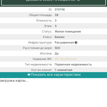
ID:
979796
Общая площадь:
38
Этажность:
3
Этаж:
3
Статус:
Жилое помещение
Класс:
Бизнес
Инфраструктура:
Расширенная
Расстояние до моря:
500
Ипотека:
Да
Название ЖК:
ЖК Касабланка
Тип недвижимости:
Первичная недвижимость
Кол-во комнат:
1-комнатная
Показать все характеристики
Тип дома:
Монолитно-блочное
загрузка карты...
Вид из окон:
На море
Ремонт:
С ремонтом
Балкон:
Нет
Газ / Газовый котел / Центральная
Коммуникации:
канализация / Центральное
водоснабжение