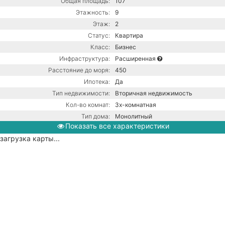
Общая площадь:
107
Этажность:
9
Этаж:
2
Статус:
Квартира
Класс:
Бизнес
Инфраструктура:
Расширенная
Расстояние до моря:
450
Ипотека:
Да
Тип недвижимости:
Вторичная недвижимость
Кол-во комнат:
3х-комнатная
Тип дома:
Монолитный
Показать все характеристики
Вид из окон:
На море
загрузка карты...
Ремонт:
С ремонтом
Балкон:
Есть
Газовый котел / Центральная
канализация / Центральное
Коммуникации:
водоснабжение / Центральное
отопление
Парковка:
Подземная