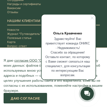
Награды и сертификаты
Вакансии
Отзывы
НАШИМ КЛИЕНТАМ
Новости
Ольга Кравченко
Журнал "Путеводитель"
Полезные статьи
Здравствуйте! Вас
Карта
приветствует команда ОНИКС
Вопрос-ответ
- Недвижимость!
Спасибо за обращение!
Оставьте контакт, по которому
Я даю
согласие ООО "ОНИКС-Недвижимость"
на обработку
с Вами сможет связаться наш
моих данных: файлов cookie, сведений о моих действиях, об
специалист, для консультации
используемых мною устройствах, даты и время сессии, IP-
по интересующим Вас
вопросам.
адреса и подобных — с помощью метрических программ в
целях улучшения работы сайта и его маркетинга. Если вы не
согласны с их использованием, поменяйте настройки в вашем
браузере.
Агентство "ОНИКС", недвижимость в Сочи, квартиры в Сочи
ДАЮ СОГЛАСИЕ
г. Сочи, ул.Навагинская, 3/4 (4 этаж), тел. +7 (862) 296-06-07
Политика конфиденциальности