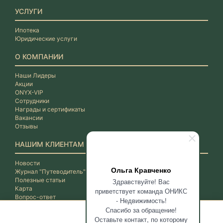
УСЛУГИ
Ипотека
Юридические услуги
О КОМПАНИИ
Наши Лидеры
Акции
ONYX-VIP
Сотрудники
Награды и сертификаты
Вакансии
Отзывы
НАШИМ КЛИЕНТАМ
Новости
Ольга Кравченко
Журнал "Путеводитель"
Полезные статьи
Здравствуйте! Вас
Карта
приветствует команда ОНИКС
Вопрос-ответ
- Недвижимость!
Спасибо за обращение!
Оставьте контакт, по которому