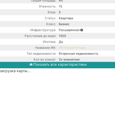
Общая площадь:
45
Этажность:
15
Этаж:
5
Статус:
Квартира
Класс:
Бизнес
Инфраструктура:
Расширенная
Расстояние до моря:
1500
Ипотека:
Да
Название ЖК:
ЖК Мацеста парк
Тип недвижимости:
Вторичная недвижимость
Кол-во комнат:
2х-комнатная
Показать все характеристики
Тип дома:
Монолитно-блочное
загрузка карты...
Вид из окон:
На горы
Ремонт:
С ремонтом
Балкон:
Есть
Газ / Газовый котел / Центральная
канализация / Центральное
Коммуникации:
водоснабжение / Центральное
отопление
Парковка:
Придомовая
Кол-во спален:
2