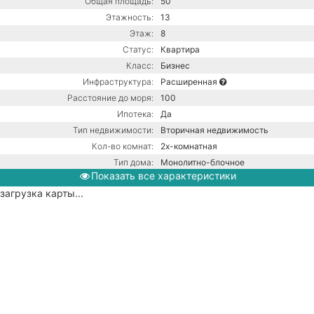
Общая площадь:
50
Этажность:
13
Этаж:
8
Статус:
Квартира
Класс:
Бизнес
Инфраструктура:
Расширенная
Расстояние до моря:
100
Ипотека:
Да
Тип недвижимости:
Вторичная недвижимость
Кол-во комнат:
2х-комнатная
Тип дома:
Монолитно-блочное
Показать все характеристики
Вид из окон:
На море
загрузка карты...
Ремонт:
С ремонтом
Балкон:
Есть
Газовый котел / Центральная
Коммуникации:
канализация / Центральное
водоснабжение
Парковка:
Придомовая