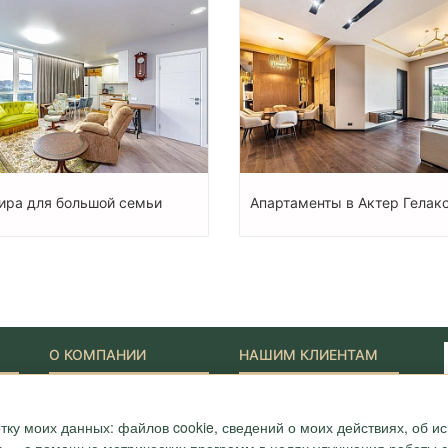
ира для большой семьи
Апартаменты в Актер Гелак
О КОМПАНИИ
НАШИМ КЛИЕНТАМ
Наши Лидеры
Новости
Акции
Журнал "Путеводитель"
тку моих данных: файлов cookie, сведений о моих действиях, об 
ONYX-VIP
Полезные статьи
Сотрудники
Карта