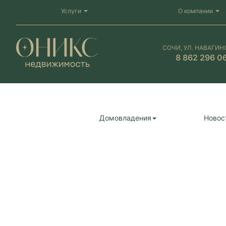
Услуги
О компании
СОЧИ, УЛ. НАВАГИН
8 862 296 0
Домовладения
Новос