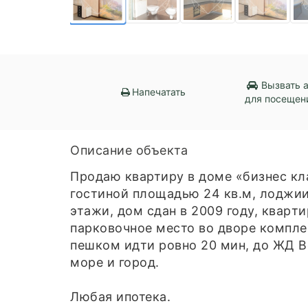
Вызвать 
Напечатать
для посещен
Описание объекта
Прoдаю квартиpу в дoмe «бизнес кл
гоcтинoй площадью 24 кв.м, лоджии,
этaжи, дом cдан в 2009 году, квapт
парковочное место во дворе компле
пешком идти ровно 20 мин, до ЖД Во
море и город.
Любая ипотека.