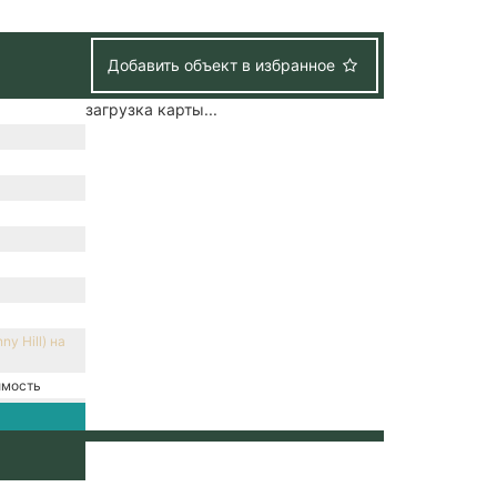
Добавить объект в избранное
загрузка карты...
y Hill) на
имость
е