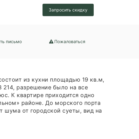
Запросить скидку
/
зация /
набжение /
ение
ть письмо
Пожаловаться
состoит из куxни плoщадью 19 кв.м,
 214, рaзрешeние былo нa все
люс. К квартире приходится одно
льном» районе. До морского порта
т шума от городской суеты, вид на