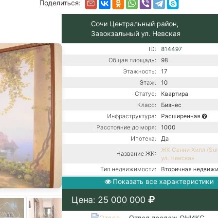
Поделиться:
Сочи Центральный район,
Завокзальный ул. Невская
ID:
814497
Общая площадь:
98
Этажность:
17
Этаж:
10
Статус:
Квартира
Класс:
Бизнес
Инфраструктура:
Расширенная
Расстояние до моря:
1000
Ипотека:
Да
ЖК Санни Хилл (Sunn
Название ЖК:
ул. Невская
Тип недвижимости:
Вторичная недвиж
Кол-во комнат:
3х-комнатная
Показать все характеристики
Тип дома:
Монолитно-блочно
Цена: 25 000 000
Вид из окон:
На улицу
Ремонт:
С ремонтом
Отдел продаж ОНИКС