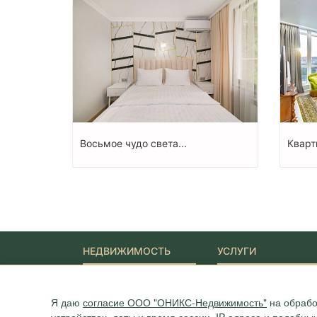
Восьмое чудо света...
Кварт
НЕДВИЖИМОСТЬ
УСЛУГИ
Новостройки
Ипотека
Квартиры
Юридические услуги
Я даю
согласие ООО "ОНИКС-Недвижимость"
на обрабо
Дома
Участки