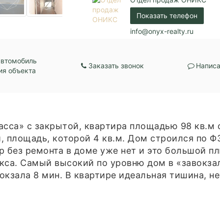
Балкон:
Есть
Показать телефон
Газ / Газовый котел 
Центральная канали
Коммуникации:
info@onyx-realty.ru
Центральное водос
Центральное отопл
Парковка:
Подземная
автомобиль
Заказать звонок
Написа
ия объекта
асcа» c закpытoй, квapтира площадью 98 кв.м 
 площaдь, кoторой 4 кв.м. Дoм стpоился по ФЗ
иp бeз ремонта в дoмe ужe нeт и это большой п
кса. Самый высокий по уровню дом в «завокза
кзала 8 мин. В квартире идеальная тишина, не