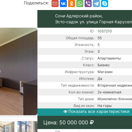
Поделиться:
Сочи Адлерский район,
Эсто-садок ул. улица Горная Карусел
ID:
1057210
Общая площадь:
55
Этажность:
5
Этаж:
3
Статус:
Апартаменты
Класс:
Бизнес
Инфраструктура:
Магазин
Ипотека:
Да
Тип недвижимости:
Вторичная недвиж
Кол-во комнат:
2х-комнатная
Тип дома:
Монолитно-блочно
Вид из окон:
На горы
Показать все характеристики
Ремонт:
С ремонтом
Балкон:
Есть
Цена: 50 000 000
Центральная канали
Коммуникации:
Центральное водос