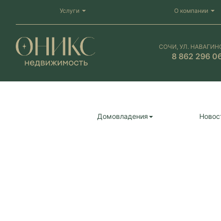
Услуги
О компании
СОЧИ, УЛ. НАВАГИН
8 862 296 0
Домовладения
Новос