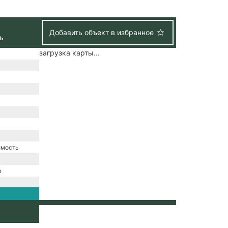
Добавить объект в избранное
ь
загрузка карты...
имость
е
зация /
набжение /