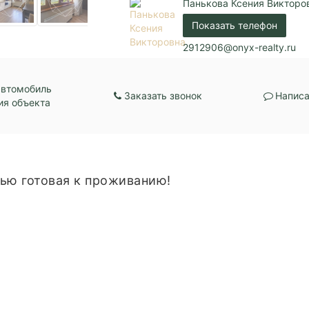
Панькова Ксения Викторо
Центральное отопл
Показать телефон
Парковка:
Придомовая
2912906@onyx-realty.ru
автомобиль
Заказать звонок
Написа
ия объекта
ью готовая к проживанию!