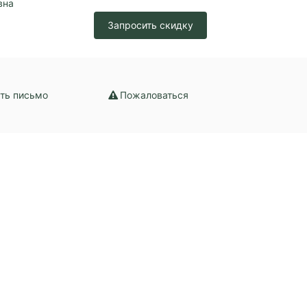
вна
ение
Запросить скидку
ть письмо
Пожаловаться