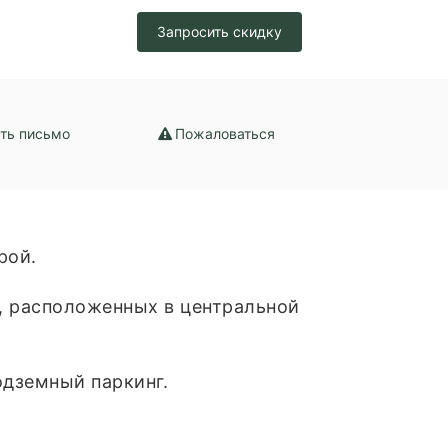
канализация /
Запросить скидку
набжение /
ение
ть письмо
Пожаловаться
рой.
), расположенных в центральной
одземный паркинг.