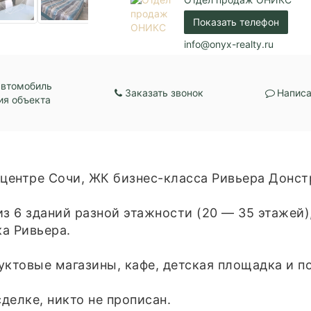
Газ / Центральная 
Показать телефон
Коммуникации:
Центральное водос
Центральное отопл
info@onyx-realty.ru
Парковка:
Подземная
автомобиль
Заказать звонок
Написа
ия объекта
 центре Сочи, ЖК бизнес-класса Ривьера Донст
из 6 зданий разной этажности (20 — 35 этажей
ка Ривьера.
уктовые магазины, кафе, детская площадка и п
делке, никто не прописан.