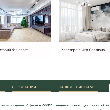
аторий без оплаты!
Квартира в мкр Светлана
О КОМПАНИИ
НАШИМ КЛИЕНТАМ
Наши Лидеры
Новости
Акции
Журнал "Путеводитель"
тку моих данных: файлов cookie, сведений о моих действиях, об 
ONYX-VIP
Полезные статьи
Сотрудники
Карта