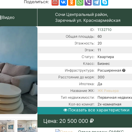
Поделиться:
Сочи Центральный район,
Видео
Заречный ул. Красноармейская
ID:
1132710
Общая площадь:
60
Этажность:
20
Этаж:
11
Статус:
Квартира
Класс:
Бизнес
Инфраструктура:
Расширенная
Расстояние до моря:
300
Ипотека:
Да
Название ЖК:
ЖК Ривьера
Тип недвижимости:
Первичная недвиж
Кол-во комнат:
2х-комнатная
Показать все характеристики
Тип дома:
Монолитно-блочно
Вид из окон:
На море
Цена: 20 500 000
Ремонт:
С ремонтом
Балкон:
Нет
Отдел продаж ОНИКС