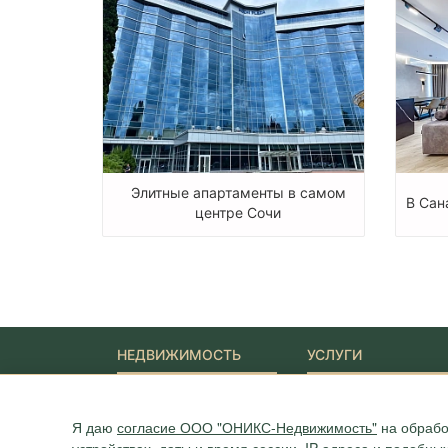
Элитные апартаменты в самом
В Сан
центре Сочи
НЕДВИЖИМОСТЬ
УСЛУГИ
Новостройки
Ипотека
Квартиры
Юридические услуги
Я даю
согласие ООО "ОНИКС-Недвижимость"
на обрабо
Дома
Участки