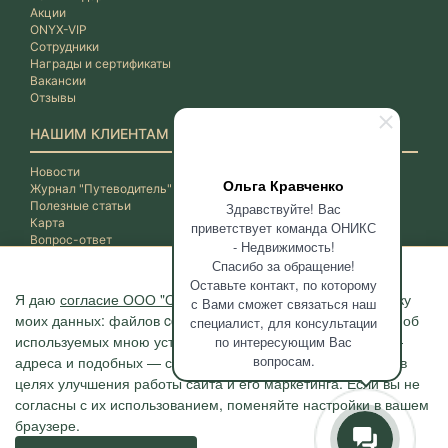
Акции
ONYX-VIP
Сотрудники
Награды и сертификаты
Вакансии
Отзывы
НАШИМ КЛИЕНТАМ
Новости
Ольга Кравченко
Журнал "Путеводитель"
Полезные статьи
Здравствуйте! Вас
Карта
приветствует команда ОНИКС
Вопрос-ответ
- Недвижимость!
Спасибо за обращение!
Оставьте контакт, по которому
Я даю
согласие ООО "ОНИКС-Недвижимость"
на обработку
с Вами сможет связаться наш
моих данных: файлов cookie, сведений о моих действиях, об
специалист, для консультации
используемых мною устройствах, даты и время сессии, IP-
по интересующим Вас
вопросам.
адреса и подобных — с помощью метрических программ в
целях улучшения работы сайта и его маркетинга. Если вы не
согласны с их использованием, поменяйте настройки в вашем
браузере.