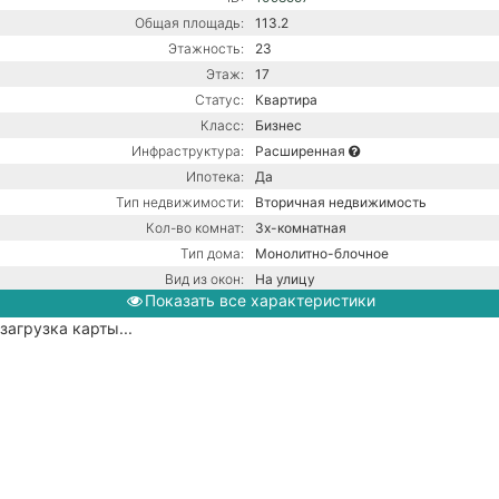
Общая площадь:
113.2
Этажность:
23
Этаж:
17
Статус:
Квартира
Класс:
Бизнес
Инфраструктура:
Расширенная
Ипотека:
Да
Тип недвижимости:
Вторичная недвижимость
Кол-во комнат:
3х-комнатная
Тип дома:
Монолитно-блочное
Вид из окон:
На улицу
Показать все характеристики
Ремонт:
С ремонтом
загрузка карты...
Балкон:
Нет
Парковка:
Подземная