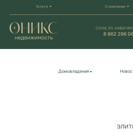
Услуги
О компании
СОЧИ, УЛ. НАВАГИН
8 862 296 0
Домовладения
Новос
ЭЛИТ