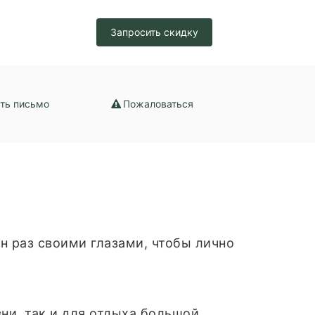
зация /
Запросить скидку
набжение /
ение
ть письмо
Пожаловаться
н раз своими глазами, чтобы лично
ни, так и для отдыха большой