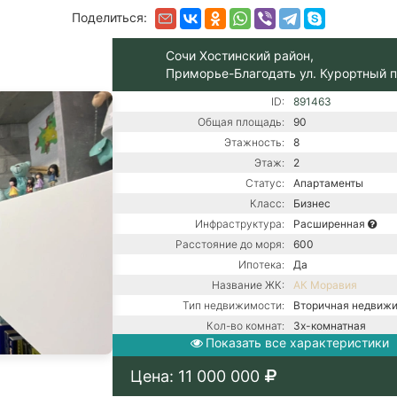
Поделиться:
Сочи Хостинский район,
Приморье-Благодать ул. Курортный 
ID:
891463
Общая площадь:
90
Этажность:
8
Этаж:
2
Статус:
Апартаменты
Класс:
Бизнес
Инфраструктура:
Расширенная
Расстояние до моря:
600
Ипотека:
Да
Название ЖК:
АК Моравия
Тип недвижимости:
Вторичная недвиж
Кол-во комнат:
3х-комнатная
Показать все характеристики
Тип дома:
Монолитный
Вид из окон:
На море
Цена: 11 000 000
Ремонт:
С ремонтом