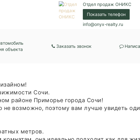
Балкон:
Нет
Отдел продаж ОНИКС
Центральная канали
Показать телефон
Коммуникации:
Центральное водос
Центральное отопл
info@onyx-realty.ru
Парковка:
Подземная
автомобиль
Заказать звонок
Написа
ия объекта
дизайном!
вижимости Сочи.
ном районе Приморье города Сочи!
о не возможно, поэтому вам лучше увидеть оди
ратных метров.
комнатам, она идеально подходит как для жиз