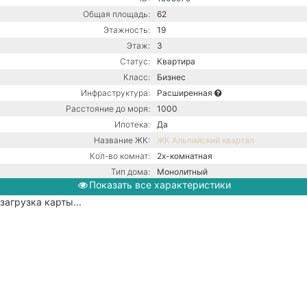
Общая площадь:
62
Этажность:
19
Этаж:
3
Статус:
Квартира
Класс:
Бизнес
Инфраструктура:
Расширенная
Расстояние до моря:
1000
Ипотека:
Да
Название ЖК:
ЖК Альпийский квартал
Кол-во комнат:
2х-комнатная
Тип дома:
Монолитный
Показать все характеристики
Вид из окон:
На улицу
загрузка карты...
Ремонт:
С ремонтом
Балкон:
Есть
Центральная канализация /
Коммуникации:
Центральное водоснабжение /
Центральное отопление
Парковка:
Придомовая