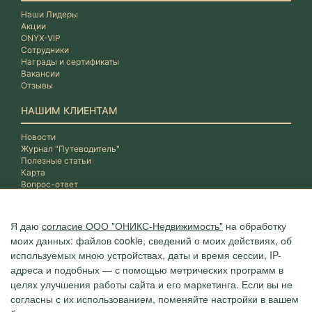
Наши Лидеры
Акции
ONYX-VIP
Сотрудники
Награды и сертификаты
Вакансии
Отзывы
НАШИМ КЛИЕНТАМ
Новости
Журнал "Путеводитель"
Полезные статьи
Карта
Вопрос-ответ
Я даю
согласие ООО "ОНИКС-Недвижимость"
на обработку
моих данных: файлов cookie, сведений о моих действиях, об
используемых мною устройствах, даты и время сессии, IP-
адреса и подобных — с помощью метрических программ в
целях улучшения работы сайта и его маркетинга. Если вы не
согласны с их использованием, поменяйте настройки в вашем