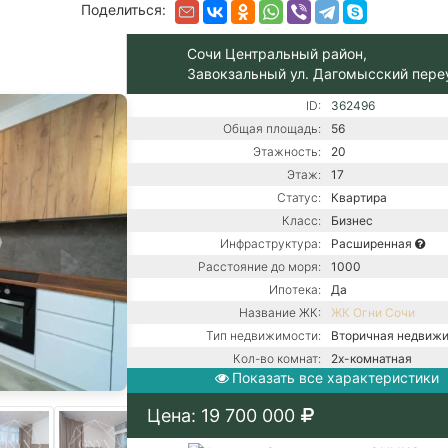
Поделиться:
Сочи Центральный район,
Завокзальный ул. Дагомысский пере
ID:
362496
Общая площадь:
56
Этажность:
20
Этаж:
17
Статус:
Квартира
Класс:
Бизнес
Инфраструктура:
Расширенная
Расстояние до моря:
1000
Ипотека:
Да
Название ЖК:
ЖК Огни Сочи
Тип недвижимости:
Вторичная недвиж
Кол-во комнат:
2х-комнатная
Показать все характеристики
Тип дома:
Монолитно-блочно
Вид из окон:
На горы
Цена: 19 700 000
Ремонт:
С ремонтом