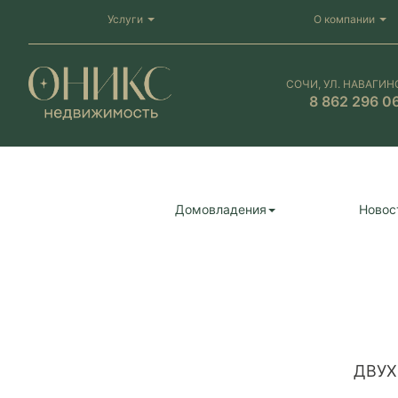
Услуги
О компании
СОЧИ, УЛ. НАВАГИН
8 862 296 0
Домовладения
Новос
ДВУХ