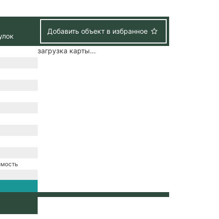
Добавить объект в избранное
улок
загрузка карты...
имость
е