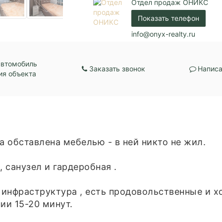
Балкон:
Есть
Отдел продаж ОНИКС
Центральная канали
Показать телефон
Коммуникации:
Центральное водос
Центральное отопл
info@onyx-realty.ru
Парковка:
Подземная
Кол-во спален:
2
автомобиль
Заказать звонок
Написа
ия объекта
а обставлена мебелью - в ней никто не жил.
, санузел и гардеробная .
я инфраструктура , есть продовольственные и 
ии 15-20 минут.