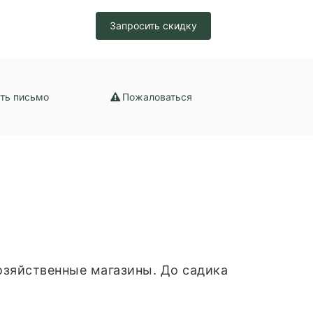
зация /
Запросить скидку
набжение /
ение
ть письмо
Пожаловаться
хозяйственные магазины. До садика