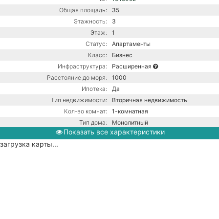
Общая площадь:
35
Этажность:
3
Этаж:
1
Статус:
Апартаменты
Класс:
Бизнес
Инфраструктура:
Расширенная
Расстояние до моря:
1000
Ипотека:
Да
Тип недвижимости:
Вторичная недвижимость
Кол-во комнат:
1-комнатная
Тип дома:
Монолитный
Показать все характеристики
Ремонт:
С ремонтом
загрузка карты...
Газ / Центральная канализация /
Коммуникации:
Центральное водоснабжение /
Центральное отопление